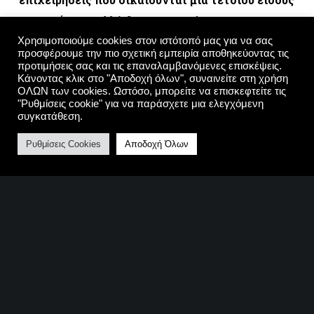
επιχορήγηση, αλλά δεν το γνωρίζουν.
Χρησιμοποιούμε cookies στον ιστότοπό μας για να σας
προσφέρουμε την πιο σχετική εμπειρία αποθηκεύοντας τις
Στην ΔΙΟΙΚΕΙΝ-ΕΠΙΧΕΙΡΕΙΝ, διαθέτουμε την
προτιμήσεις σας και τις επαναλαμβανόμενες επισκέψεις.
Κάνοντας κλικ στο "Αποδοχή όλων", συναινείτε στη χρήση
εμπειρία για τον σχεδιασμό και τη διαχείριση
ΟΛΩΝ των cookies. Ωστόσο, μπορείτε να επισκεφτείτε τις
προγραμμάτων ΕΣΠΑ, έχουμε την δυνατότητα να
"Ρυθμίσεις cookie" για να παράσχετε μια ελεγχόμενη
συγκατάθεση.
προσδιορίζουμε τις χρηματοδοτικές ανάγκες των
Ρυθμίσεις Cookies
Αποδοχή Όλων
πελατών μας και να προσφέρουμε έγκαιρη
ενημέρωση σχετικά με τα διαθέσιμα και ενεργά
επιχορηγούμενα προγράμματα, υποστηρίζοντας
επενδύσεις όλων των τύπων των επιχειρήσεων.
Η εταιρεία μας έχοντας διαχειριστεί επιτυχώς
πολλά επιχειρηματικά σχέδια στα πλαίσια εθνικών
και ευρωπαϊκών προγραμμάτων
υποστηρίζει με
την αξιοπιστία και την τεχνογνωσία που